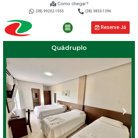
Como chegar?
(38) 99202-1555
(38) 3833-1396
Reserve Já
Quádruplo